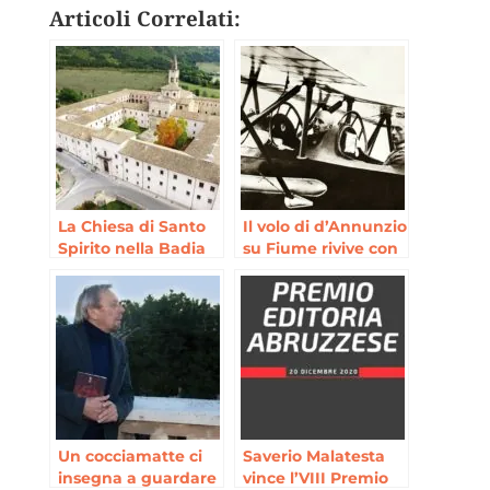
Articoli Correlati:
La Chiesa di Santo
Il volo di d’Annunzio
Spirito nella Badia
su Fiume rivive con
di Sulmona
l’associazione Fly
Story
Un cocciamatte ci
Saverio Malatesta
insegna a guardare
vince l’VIII Premio