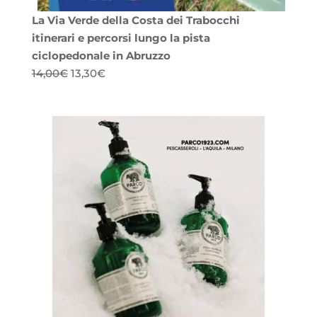
La Via Verde della Costa dei Trabocchi
itinerari e percorsi lungo la pista
ciclopedonale in Abruzzo
Il
Il
14,00
€
13,30
€
prezzo
prezzo
originale
attuale
era:
è:
14,00€.
13,30€.