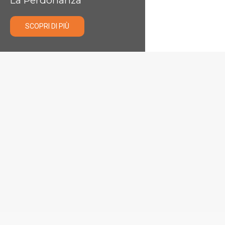
La Perdonanza
SCOPRI DI PIÙ
LE COLLANE
Novità Edizioni Menabò
SCOPRI TUTTE LE COLLANE
CARMINE BARONE
DIVAGAZIONI