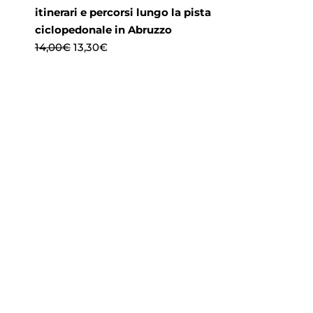
itinerari e percorsi lungo la pista
ciclopedonale in Abruzzo
Il
Il
14,00
€
13,30
€
prezzo
prezzo
originale
attuale
era:
è:
14,00€.
13,30€.
APPROFONDIMENTI