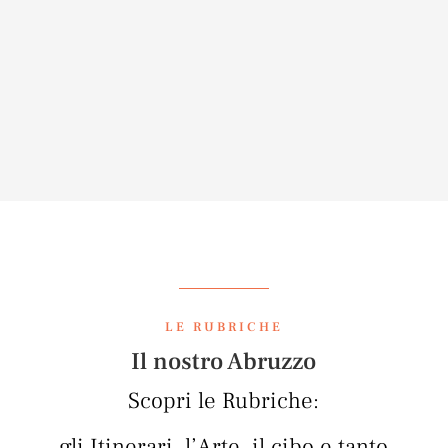
12 MAGGIO 2026
,
,
Celestino V
cinema
Fossacesia
LE RUBRICHE
Il nostro Abruzzo
Scopri le Rubriche:
gli Itinerari, l’Arte, il cibo e tanto