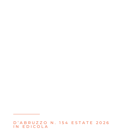
CERCHI QUALCOSA IN
PARTICOLARE SULL’
ABRUZZO?
D’ABRUZZO N. 154 ESTATE 2026
IN EDICOLA