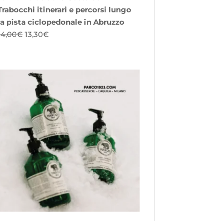
Trabocchi itinerari e percorsi lungo
la pista ciclopedonale in Abruzzo
Il
Il
14,00
€
13,30
€
prezzo
prezzo
originale
attuale
era:
è:
14,00€.
13,30€.