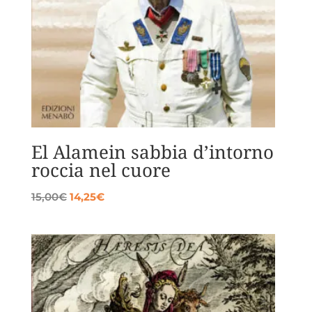
El Alamein sabbia d’intorno
roccia nel cuore
Il
Il
15,00
€
14,25
€
prezzo
prezzo
originale
attuale
era:
è:
15,00€.
14,25€.