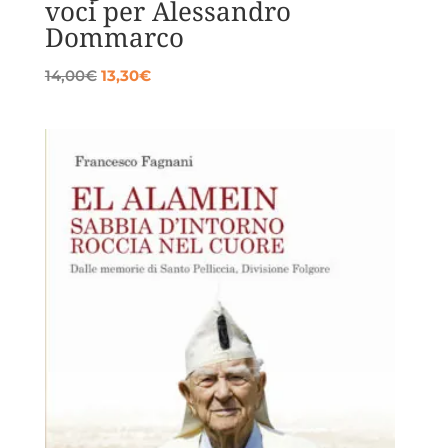
voci per Alessandro
Dommarco
Il
Il
14,00
€
13,30
€
prezzo
prezzo
originale
attuale
era:
è:
14,00€.
13,30€.