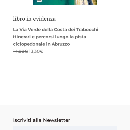
libro in evidenza
La Via Verde della Costa dei Trabocchi
itinerari e percorsi lungo la pista
ciclopedonale in Abruzzo
Il
Il
14,00
€
13,30
€
prezzo
prezzo
originale
attuale
era:
è:
14,00€.
13,30€.
Iscriviti alla Newsletter