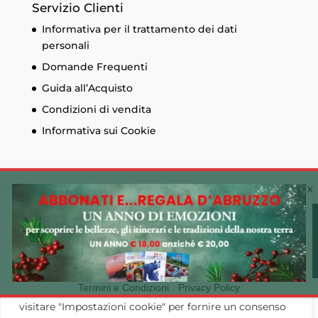
Servizio Clienti
Informativa per il trattamento dei dati
personali
Domande Frequenti
Guida all’Acquisto
Condizioni di vendita
Informativa sui Cookie
Cookie Policy 🍪
© Edizioni Menabò. Iscrizione al registro delle
Utilizziamo i cookie sul nostro sito Web per offrirti
imprese di Chieti n. 93573 - Capitale sociale
l'esperienza più pertinente ricordando le tue preferenze
30.600,00 € - P.I. 01525690697 Made by
CLAC!
e ripetendo le visite. Cliccando su "Accetta tutto",
Termini e Condizioni
-
Privacy Policy
acconsenti all'uso di TUTTI i cookie. Tuttavia, puoi
visitare "Impostazioni cookie" per fornire un consenso