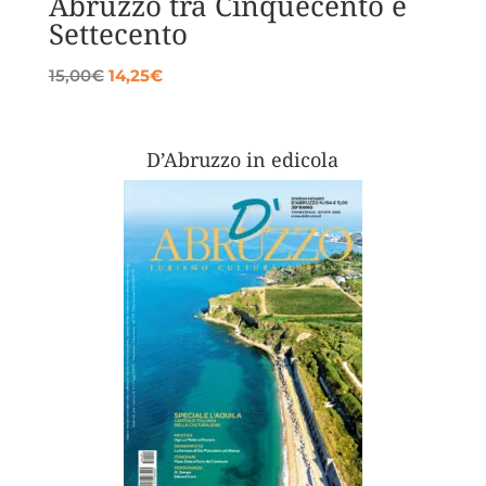
Abruzzo tra Cinquecento e
Settecento
Il
Il
15,00
€
14,25
€
prezzo
prezzo
originale
attuale
era:
è:
D’Abruzzo in edicola
15,00€.
14,25€.