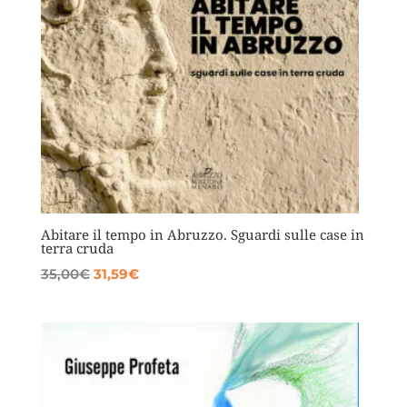
Abitare il tempo in Abruzzo. Sguardi sulle case in
terra cruda
Il
Il
35,00
€
31,59
€
prezzo
prezzo
originale
attuale
era:
è:
35,00€.
31,59€.