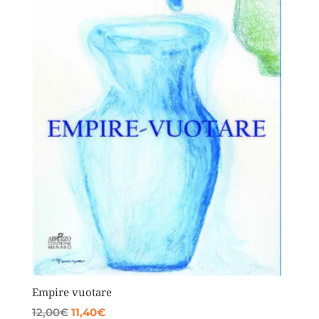
Empire vuotare
Il
Il
12,00
€
11,40
€