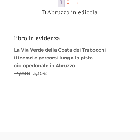
1
2
→
15,00€.
14,25€.
D’Abruzzo in edicola
libro in evidenza
La Via Verde della Costa dei Trabocchi
itinerari e percorsi lungo la pista
ciclopedonale in Abruzzo
Il
Il
14,00
€
13,30
€
prezzo
prezzo
originale
attuale
era:
è:
14,00€.
13,30€.