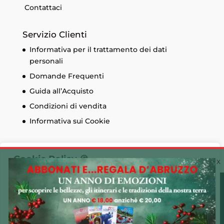
Contattaci
Servizio Clienti
Informativa per il trattamento dei dati
personali
Domande Frequenti
Guida all’Acquisto
Condizioni di vendita
Informativa sui Cookie
Cookie Policy 🍪
Utilizziamo i cookie sul nostro sito Web per offrirti
© Edizioni Menabò. Iscrizione al registro delle
l'esperienza più pertinente ricordando le tue preferenze
imprese di Chieti n. 93573 - Capitale sociale
e ripetendo le visite. Cliccando su "Accetta tutto",
30.600,00 € - P.I. 01525690697 Made by
CLAC!
acconsenti all'uso di TUTTI i cookie. Tuttavia, puoi