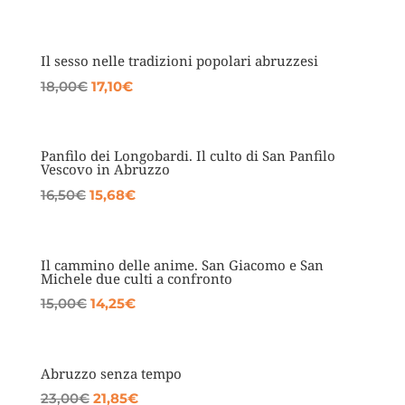
prezzo
prezzo
originale
attuale
era:
è:
Il sesso nelle tradizioni popolari abruzzesi
12,00€.
11,40€.
Il
Il
18,00
€
17,10
€
prezzo
prezzo
originale
attuale
era:
è:
Panfilo dei Longobardi. Il culto di San Panfilo
Vescovo in Abruzzo
18,00€.
17,10€.
Il
Il
16,50
€
15,68
€
prezzo
prezzo
originale
attuale
era:
è:
Il cammino delle anime. San Giacomo e San
Michele due culti a confronto
16,50€.
15,68€.
Il
Il
15,00
€
14,25
€
prezzo
prezzo
originale
attuale
era:
è:
Abruzzo senza tempo
15,00€.
14,25€.
Il
Il
23,00
€
21,85
€