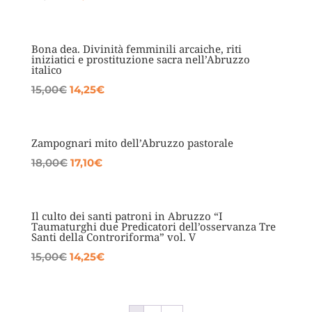
prezzo
prezzo
originale
attuale
era:
è:
Bona dea. Divinità femminili arcaiche, riti
iniziatici e prostituzione sacra nell’Abruzzo
23,00€.
21,85€.
italico
Il
Il
15,00
€
14,25
€
prezzo
prezzo
originale
attuale
era:
è:
Zampognari mito dell’Abruzzo pastorale
15,00€.
14,25€.
Il
Il
18,00
€
17,10
€
prezzo
prezzo
originale
attuale
era:
è:
Il culto dei santi patroni in Abruzzo “I
Taumaturghi due Predicatori dell’osservanza Tre
18,00€.
17,10€.
Santi della Controriforma” vol. V
Il
Il
15,00
€
14,25
€
prezzo
prezzo
originale
attuale
era:
è: