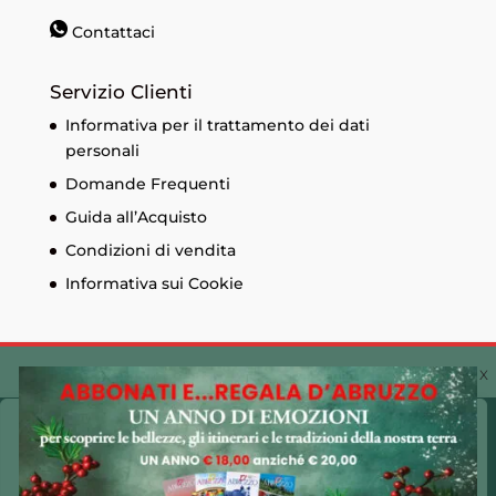
Contattaci
Servizio Clienti
Informativa per il trattamento dei dati
personali
Domande Frequenti
Guida all’Acquisto
Condizioni di vendita
Informativa sui Cookie
© Edizioni Menabò. Iscrizione al registro delle
Cookie Policy 🍪
imprese di Chieti n. 93573 - Capitale sociale
Utilizziamo i cookie sul nostro sito Web per offrirti
30.600,00 € - P.I. 01525690697 Made by
CLAC!