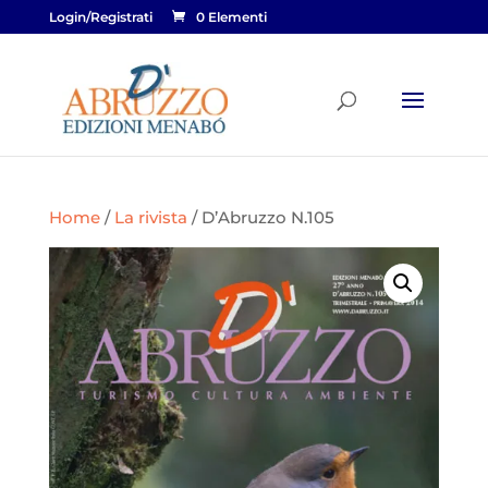
Login/Registrati
0 Elementi
Home
/
La rivista
/ D’Abruzzo N.105