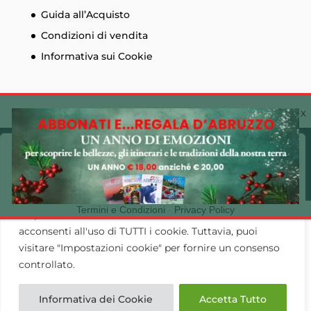
Guida all’Acquisto
Condizioni di vendita
Informativa sui Cookie
© Edizioni Menabò. Iscrizione al registro delle
Cookie Policy 🍪
imprese di Chieti n. 93573 - Capitale sociale
Utilizziamo i cookie sul nostro sito Web per offrirti
30.600,00 € - P.I. 01525690697 Made by
CLAC!
l'esperienza più pertinente ricordando le tue preferenze
Termini e Condizioni
-
Privacy Policy
e ripetendo le visite. Cliccando su "Accetta tutto",
acconsenti all'uso di TUTTI i cookie. Tuttavia, puoi
visitare "Impostazioni cookie" per fornire un consenso
controllato.
Informativa dei Cookie
Accetta Tutto