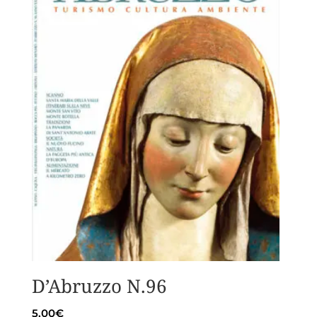
D’Abruzzo N.96
5,00
€