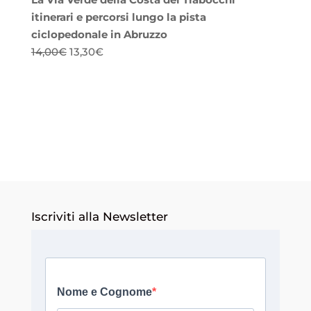
itinerari e percorsi lungo la pista
ciclopedonale in Abruzzo
Il
Il
14,00
€
13,30
€
prezzo
prezzo
originale
attuale
era:
è:
14,00€.
13,30€.
Iscriviti alla Newsletter