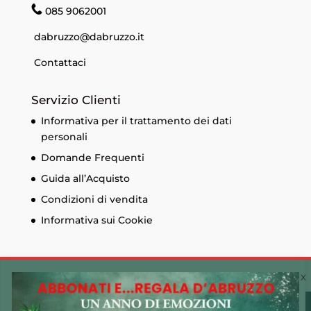
085 9062001
dabruzzo@dabruzzo.it
Contattaci
Servizio Clienti
Informativa per il trattamento dei dati
personali
Domande Frequenti
Guida all’Acquisto
Condizioni di vendita
Informativa sui Cookie
Cookie Policy 🍪
Utilizziamo i cookie sul nostro sito Web per offrirti
© Edizioni Menabò. Iscrizione al registro delle