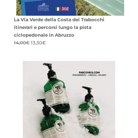
La Via Verde della Costa dei Trabocchi
itinerari e percorsi lungo la pista
ciclopedonale in Abruzzo
Il
Il
14,00
€
13,30
€
prezzo
prezzo
originale
attuale
era:
è:
14,00€.
13,30€.