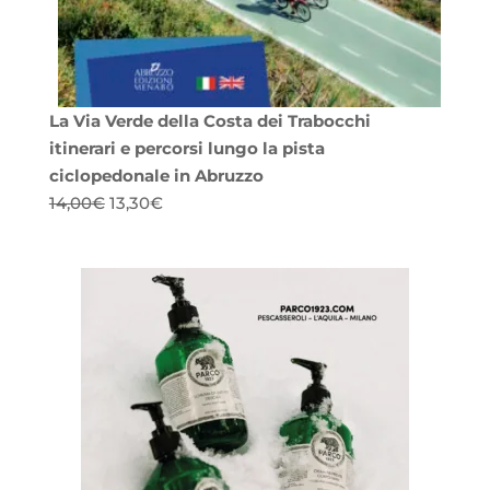
La Via Verde della Costa dei Trabocchi
itinerari e percorsi lungo la pista
ciclopedonale in Abruzzo
Il
Il
14,00
€
13,30
€
prezzo
prezzo
originale
attuale
era:
è:
14,00€.
13,30€.