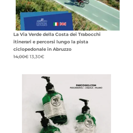
La Via Verde della Costa dei Trabocchi
itinerari e percorsi lungo la pista
ciclopedonale in Abruzzo
Il
Il
14,00
€
13,30
€
prezzo
prezzo
originale
attuale
era:
è:
14,00€.
13,30€.