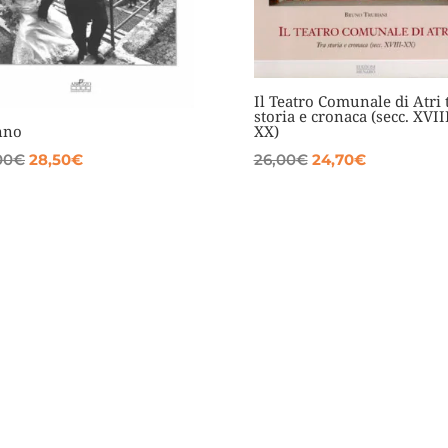
Il Teatro Comunale di Atri 
storia e cronaca (secc. XVII
nno
XX)
Il
Il
Il
Il
00
€
28,50
€
26,00
€
24,70
€
prezzo
prezzo
prezzo
prezzo
originale
attuale
originale
attuale
era:
è:
era:
è:
30,00€.
28,50€.
26,00€.
24,70€.