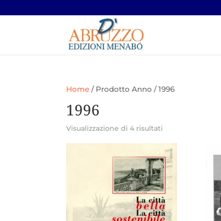
Home
/ Prodotto Anno / 1996
1996
Ordina
Visualizzazione di 4 risultati
in
base
al
più
recente