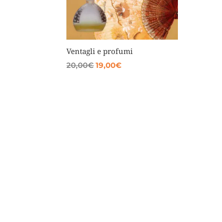
Ventagli e profumi
Il
Il
20,00
€
19,00
€
prezzo
prezzo
originale
attuale
era:
è:
20,00€.
19,00€.