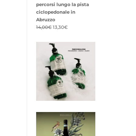
percorsi lungo la pista
ciclopedonale in
Abruzzo
Il
Il
14,00
€
13,30
€
prezzo
prezzo
originale
attuale
era:
è:
14,00€.
13,30€.