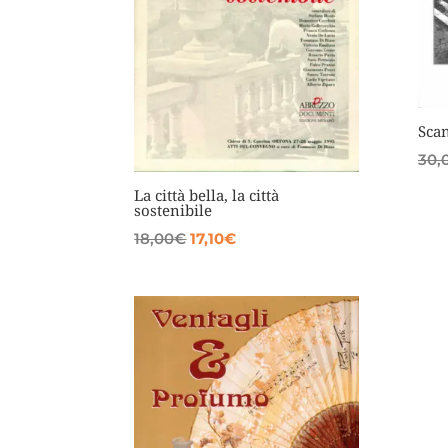
Sca
30,
La città bella, la città
sostenibile
Il
Il
18,00
€
17,10
€
prezzo
prezzo
originale
attuale
era:
è:
18,00€.
17,10€.