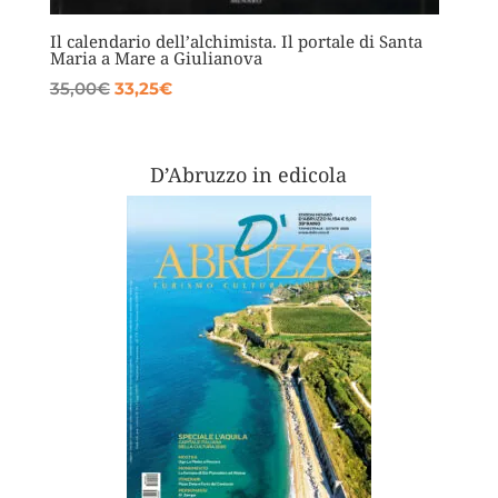
Il calendario dell’alchimista. Il portale di Santa
Maria a Mare a Giulianova
Il
Il
35,00
€
33,25
€
prezzo
prezzo
originale
attuale
era:
è:
D’Abruzzo in edicola
35,00€.
33,25€.