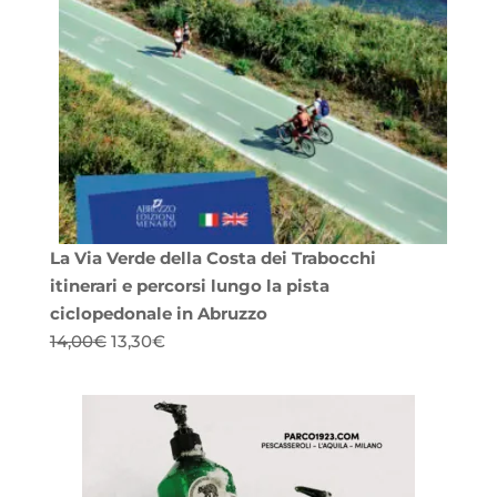
La Via Verde della Costa dei Trabocchi
itinerari e percorsi lungo la pista
ciclopedonale in Abruzzo
Il
Il
14,00
€
13,30
€
prezzo
prezzo
originale
attuale
era:
è:
14,00€.
13,30€.