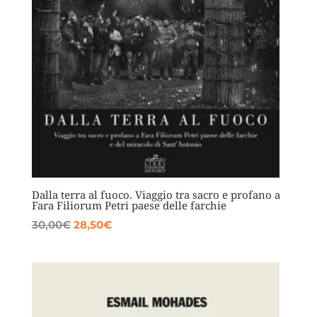
Dalla terra al fuoco. Viaggio tra sacro e profano a
Fara Filiorum Petri paese delle farchie
Il
Il
30,00
€
28,50
€
prezzo
prezzo
originale
attuale
era:
è:
30,00€.
28,50€.