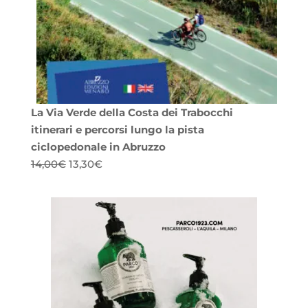
La Via Verde della Costa dei Trabocchi
itinerari e percorsi lungo la pista
ciclopedonale in Abruzzo
Il
Il
14,00
€
13,30
€
prezzo
prezzo
originale
attuale
era:
è:
14,00€.
13,30€.