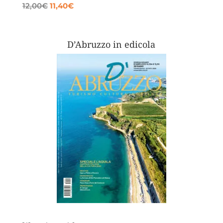
Il
Il
12,00
€
11,40
€
prezzo
prezzo
originale
attuale
era:
è:
D’Abruzzo in edicola
12,00€.
11,40€.