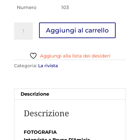
Numero
103
D'Abruzzo
Aggiungi al carrello
N.103
quantità
Aggiungi alla lista dei desideri
Categoria:
La rivista
Descrizione
Descrizione
FOTOGRAFIA
Intervista a Bruno D’Amicis