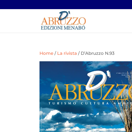
Home
/
La rivista
/ D’Abruzzo N.93