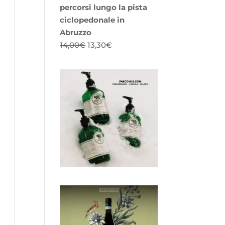
percorsi lungo la pista
ciclopedonale in
Abruzzo
Il
Il
14,00
€
13,30
€
prezzo
prezzo
originale
attuale
era:
è:
14,00€.
13,30€.