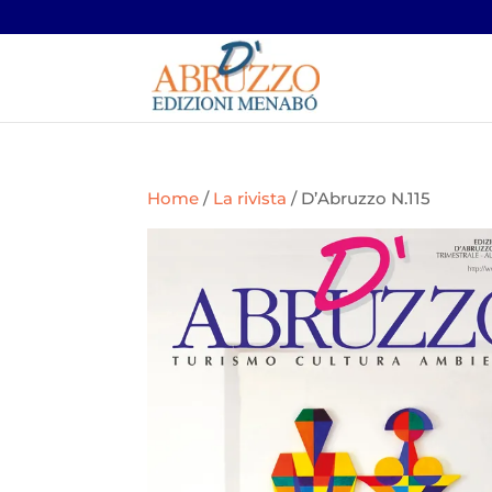
Home
/
La rivista
/ D’Abruzzo N.115