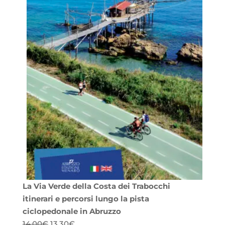
La Via Verde della Costa dei Trabocchi
itinerari e percorsi lungo la pista
ciclopedonale in Abruzzo
Il
Il
14,00
€
13,30
€