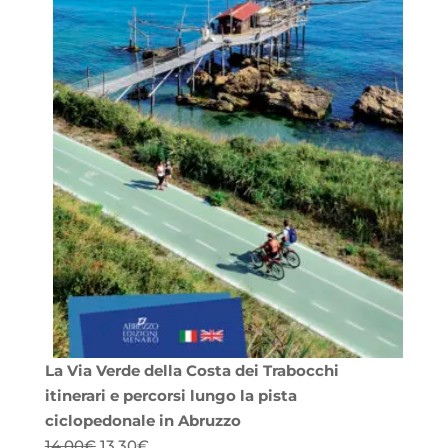
La Via Verde della Costa dei Trabocchi
itinerari e percorsi lungo la pista
ciclopedonale in Abruzzo
Il
Il
14,00
€
13,30
€