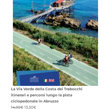
La Via Verde della Costa dei Trabocchi
itinerari e percorsi lungo la pista
ciclopedonale in Abruzzo
Il
Il
14,00
€
13,30
€