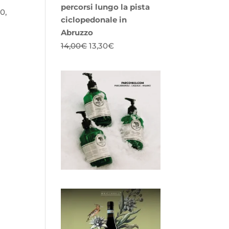
percorsi lungo la pista
0,
ciclopedonale in
Abruzzo
Il
Il
14,00
€
13,30
€
prezzo
prezzo
originale
attuale
era:
è:
14,00€.
13,30€.