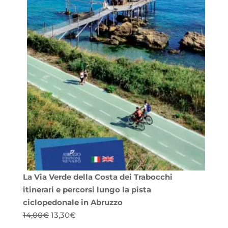
La Via Verde della Costa dei Trabocchi
itinerari e percorsi lungo la pista
ciclopedonale in Abruzzo
Il
Il
14,00
€
13,30
€
prezzo
prezzo