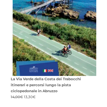
La Via Verde della Costa dei Trabocchi
itinerari e percorsi lungo la pista
ciclopedonale in Abruzzo
Il
Il
14,00
€
13,30
€
prezzo
prezzo