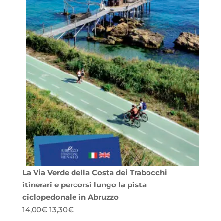
La Via Verde della Costa dei Trabocchi
itinerari e percorsi lungo la pista
ciclopedonale in Abruzzo
Il
Il
14,00
€
13,30
€