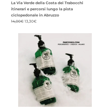
La Via Verde della Costa dei Trabocchi
itinerari e percorsi lungo la pista
ciclopedonale in Abruzzo
Il
Il
14,00
€
13,30
€
prezzo
prezzo
originale
attuale
era:
è:
14,00€.
13,30€.