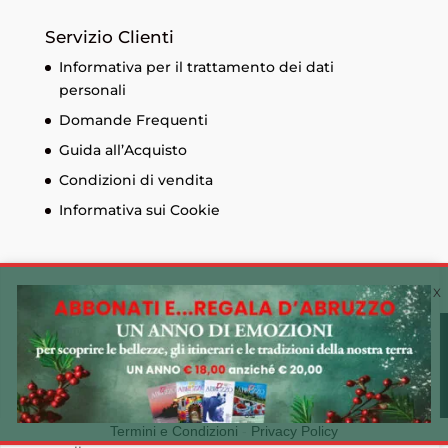
Servizio Clienti
Informativa per il trattamento dei dati
personali
Domande Frequenti
Guida all’Acquisto
Condizioni di vendita
Informativa sui Cookie
Cookie Policy 🍪
Utilizziamo i cookie sul nostro sito Web per offrirti
© Edizioni Menabò. Iscrizione al registro delle
l'esperienza più pertinente ricordando le tue preferenze
imprese di Chieti n. 93573 - Capitale sociale
e ripetendo le visite. Cliccando su "Accetta tutto",
30.600,00 € - P.I. 01525690697 Made by
CLAC!
acconsenti all'uso di TUTTI i cookie. Tuttavia, puoi
visitare "Impostazioni cookie" per fornire un consenso
Termini e Condizioni
-
Privacy Policy