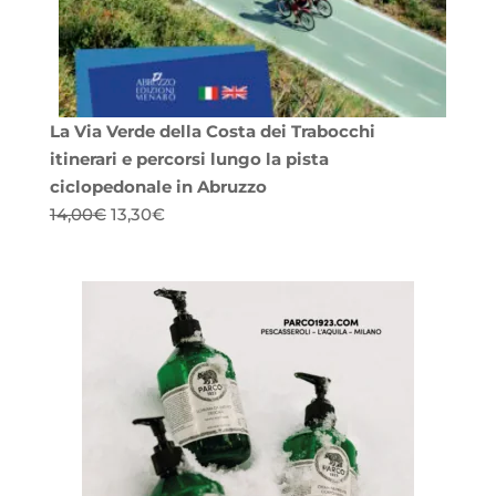
La Via Verde della Costa dei Trabocchi
itinerari e percorsi lungo la pista
ciclopedonale in Abruzzo
Il
Il
14,00
€
13,30
€
prezzo
prezzo
originale
attuale
era:
è:
14,00€.
13,30€.