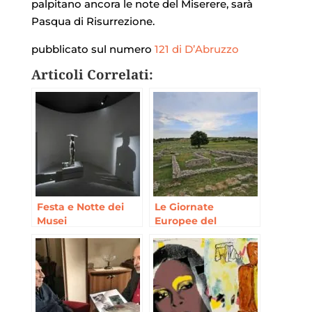
palpitano ancora le note del Miserere, sarà
Pasqua di Risurrezione.
pubblicato sul numero
121 di D’Abruzzo
Articoli Correlati:
Festa e Notte dei
Le Giornate
Musei
Europee del
Patrimonio in
Abruzzo