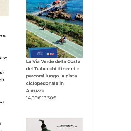
ama
zese
La Via Verde della Costa
dei Trabocchi itinerari e
po
percorsi lungo la pista
da
ciclopedonale in
Abruzzo
Il
Il
14,00
€
13,30
€
va
prezzo
prezzo
originale
attuale
era:
è:
i
14,00€.
13,30€.
o