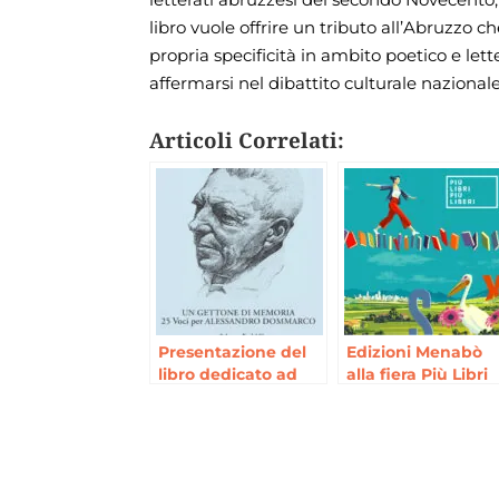
libro vuole offrire un tributo all’Abruzzo c
propria specificità in ambito poetico e lett
affermarsi nel dibattito culturale nazionale
Articoli Correlati:
Presentazione del
Edizioni Menabò
libro dedicato ad
alla fiera Più Libri
Alessandro
più Liberi a Roma
Dommarco
dal 6 al 10 dicemb