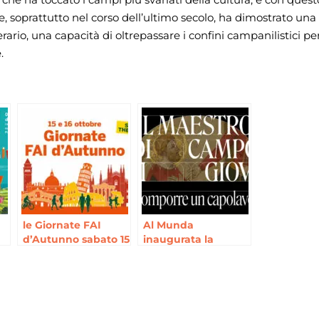
he, soprattutto nel corso dell’ultimo secolo, ha dimostrato una
erario, una capacità di oltrepassare i confini campanilistici pe
.
le Giornate FAI
Al Munda
d’Autunno sabato 15
inaugurata la
e domenica 16
mostra “Il maestro
re
ottobre
di Campo di Giove”