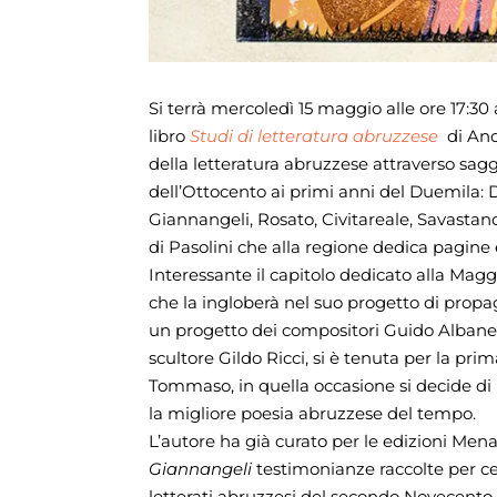
Si terrà mercoledì 15 maggio alle ore 17:30
libro
Studi di letteratura abruzzese
di An
della letteratura abruzzese attraverso saggi
dell’Ottocento ai primi anni del Duemila: D’
Giannangeli, Rosato, Civitareale, Savastano
di Pasolini che alla regione dedica pagine 
Interessante il capitolo dedicato alla Magg
che la ingloberà nel suo progetto di propa
un progetto dei compositori Guido Albanes
scultore Gildo Ricci, si è tenuta per la pri
Tommaso, in quella occasione si decide di 
la migliore poesia abruzzese del tempo.
L’autore ha già curato per le edizioni Me
Giannangeli
testimonianze raccolte per ce
letterati abruzzesi del secondo Novecento, 