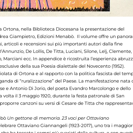
 a Ortona, nella Biblioteca Diocesana
la presentazione del
drea Giampietro, Edizioni Menabò. Il volume offre un panor
, articoli e recensioni sui più importanti autori dalla fine
Annunzio, De Lollis, De Titta, Luciani, Silone, Lelj, Clemente,
, Marciani ecc. In appendice è ricostruita l’esperienza abruz
esclusive della sua Poesia dialettale del Novecento (1952).
iolata di Ortona e al rapporto con la politica fascista del tem
ganda di “ruralizzazione” del Paese. La manifestazione nata 
e e Antonio Di Jorio, del poeta Evandro Marcolongo e dello
ma volta il 3 maggio 1920, durante la festa patronale di San
proporre canzoni su versi di Cesare de Titta che rappresenta
nabò
Un gettone di memoria. 23 voci per Ottaviano
lebrare Ottaviano Giannangeli (1923-2017), uno tra i maggior
che ha toccato i campi più svariati della cultura, e con quest