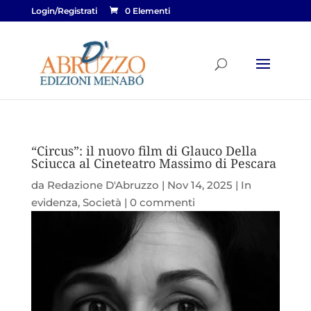
Login/Registrati
0 Elementi
“Circus”: il nuovo film di Glauco Della
Sciucca al Cineteatro Massimo di Pescara
da
Redazione D'Abruzzo
|
Nov 14, 2025
|
In
evidenza
,
Società
|
0 commenti