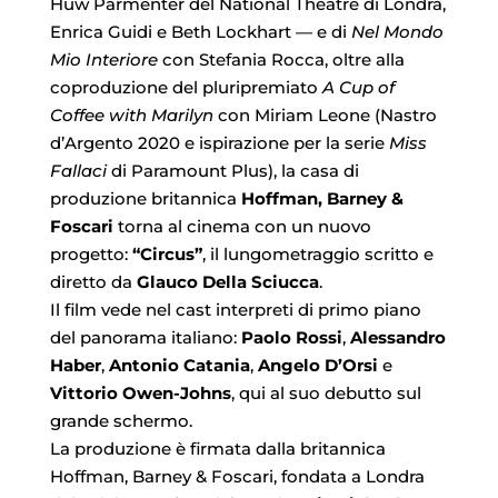
Huw Parmenter del National Theatre di Londra,
Enrica Guidi e Beth Lockhart — e di
Nel Mondo
Mio Interiore
con Stefania Rocca, oltre alla
coproduzione del pluripremiato
A Cup of
Coffee with Marilyn
con Miriam Leone (Nastro
d’Argento 2020 e ispirazione per la serie
Miss
Fallaci
di Paramount Plus), la casa di
produzione britannica
Hoffman, Barney &
Foscari
torna al cinema con un nuovo
progetto:
“Circus”
, il lungometraggio scritto e
diretto da
Glauco Della Sciucca
.
Il film vede nel cast interpreti di primo piano
del panorama italiano:
Paolo Rossi
,
Alessandro
Haber
,
Antonio Catania
,
Angelo D’Orsi
e
Vittorio Owen-Johns
, qui al suo debutto sul
grande schermo.
La produzione è firmata dalla britannica
Hoffman, Barney & Foscari, fondata a Londra