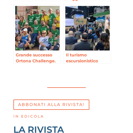
scoperta della Rete
Luoghi, storia e
Ciclabile dei
memorie della
Trabocchi
seconda guerra
mondiale in Italia
Grande successo
Il turismo
Ortona Challenge.
escursionistico
Di corsa nella storia
protagonista alla
BIT e grande
successo per lo
stand Abruzzo
ABBONATI ALLA RIVISTA!
IN EDICOLA
LA RIVISTA