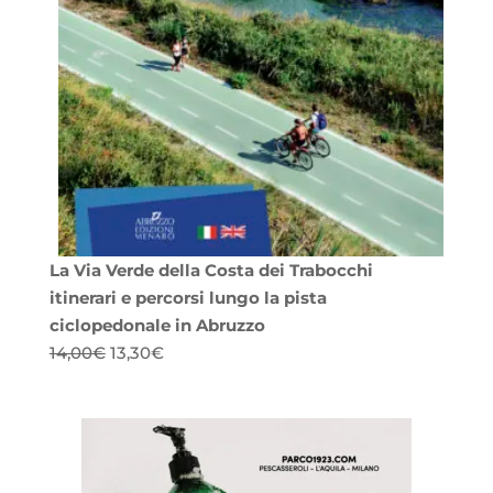
La Via Verde della Costa dei Trabocchi
itinerari e percorsi lungo la pista
ciclopedonale in Abruzzo
Il
Il
14,00
€
13,30
€
prezzo
prezzo
originale
attuale
era:
è:
14,00€.
13,30€.