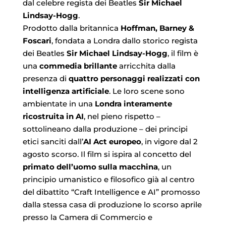
dal celebre regista dei Beatles
Sir Michael
Lindsay-Hogg
.
Prodotto dalla britannica
Hoffman, Barney &
Foscari
, fondata a Londra dallo storico regista
dei Beatles
Sir Michael Lindsay-Hogg
, il film è
una
commedia brillante
arricchita dalla
presenza di
quattro personaggi realizzati con
intelligenza artificiale
. Le loro scene sono
ambientate in una
Londra interamente
ricostruita in AI
, nel pieno rispetto –
sottolineano dalla produzione – dei principi
etici sanciti dall’
AI Act europeo
, in vigore dal 2
agosto scorso. Il film si ispira al concetto del
primato dell’uomo sulla macchina
, un
principio umanistico e filosofico già al centro
del dibattito “Craft Intelligence e AI” promosso
dalla stessa casa di produzione lo scorso aprile
presso la Camera di Commercio e