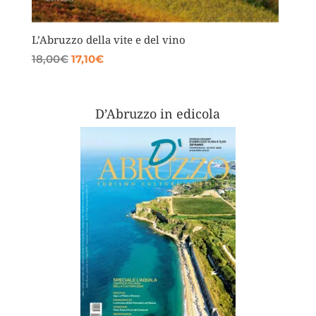
L’Abruzzo della vite e del vino
Il
Il
18,00
€
17,10
€
prezzo
prezzo
originale
attuale
era:
è:
D’Abruzzo in edicola
18,00€.
17,10€.