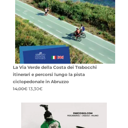
La Via Verde della Costa dei Trabocchi
itinerari e percorsi lungo la pista
ciclopedonale in Abruzzo
Il
Il
14,00
€
13,30
€
prezzo
prezzo
originale
attuale
era:
è:
14,00€.
13,30€.