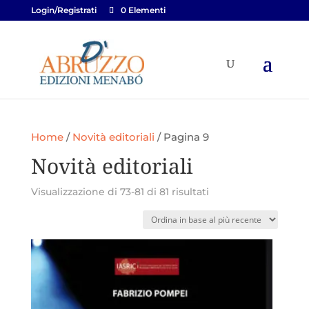
Login/Registrati
0 Elementi
Home
/
Novità editoriali
/ Pagina 9
Novità editoriali
Ordina
Visualizzazione di 73-81 di 81 risultati
in
base
al
più
recente