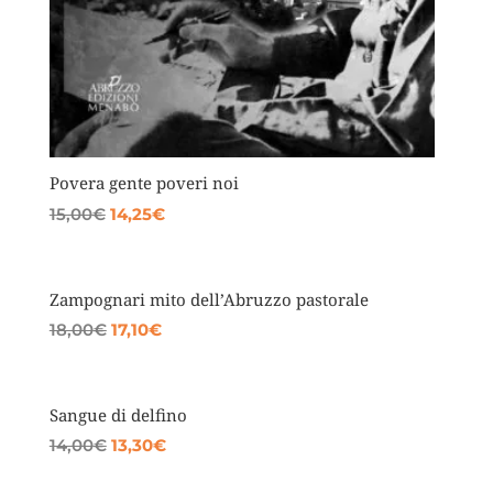
Povera gente poveri noi
Il
Il
15,00
€
14,25
€
prezzo
prezzo
originale
attuale
era:
è:
Zampognari mito dell’Abruzzo pastorale
15,00€.
14,25€.
Il
Il
18,00
€
17,10
€
prezzo
prezzo
originale
attuale
era:
è:
Sangue di delfino
18,00€.
17,10€.
Il
Il
14,00
€
13,30
€
prezzo
prezzo