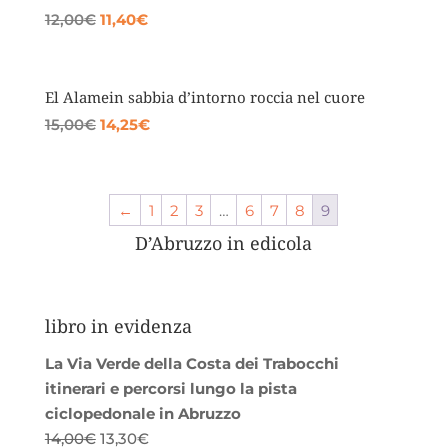
Il
Il
12,00
€
11,40
€
prezzo
prezzo
originale
attuale
era:
è:
El Alamein sabbia d’intorno roccia nel cuore
12,00€.
11,40€.
Il
Il
15,00
€
14,25
€
prezzo
prezzo
originale
attuale
era:
è:
←
1
2
3
…
6
7
8
9
15,00€.
14,25€.
D’Abruzzo in edicola
libro in evidenza
La Via Verde della Costa dei Trabocchi
itinerari e percorsi lungo la pista
ciclopedonale in Abruzzo
Il
Il
14,00
€
13,30
€