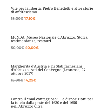
originale
attuale
era:
è:
Vite per la libertà. Pietro Benedetti e altre storie
di antifascismo
14,00€.
13,30€.
Il
Il
18,00
€
17,10
€
prezzo
prezzo
originale
attuale
era:
è:
MuNDA. Museo Nazionale d’Abruzzo. Storia,
testimonianze, restauri
18,00€.
17,10€.
Il
Il
50,00
€
40,00
€
prezzo
prezzo
originale
attuale
era:
è:
Margherita d’Austria e gli Stati farnesiani
d’Abruzzo. Atti del Convegno (Leonessa, 27
50,00€.
40,00€.
ottobre 2017)
Il
Il
15,00
€
14,25
€
prezzo
prezzo
originale
attuale
era:
è:
Contro il “mal contaggioso”. Le disposizioni per
la tutela dalla peste del 1630 e del 1656
15,00€.
14,25€.
nell’Abruzzo Citra