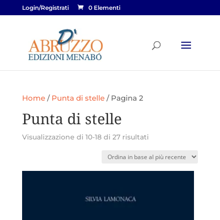
Login/Registrati
0 Elementi
Home
/
Punta di stelle
/ Pagina 2
Punta di stelle
Ordina
Visualizzazione di 10-18 di 27 risultati
in
base
al
più
recente