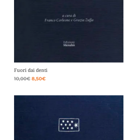
Fuori dai denti
Il
Il
10,00
€
8,50
€
prezzo
prezzo
originale
attuale
era:
è:
10,00€.
8,50€.