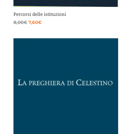
Percorsi delle istituzioni
Il
Il
8,00
€
7,60
€
prezzo
prezzo
originale
attuale
era:
è:
8,00€.
7,60€.