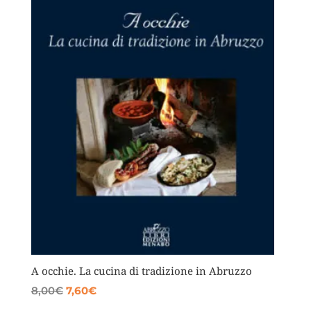
A occhie. La cucina di tradizione in Abruzzo
Il
Il
8,00
€
7,60
€
prezzo
prezzo