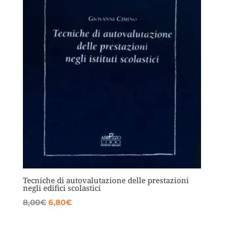
Tecniche di autovalutazione delle prestazioni
negli edifici scolastici
Il
Il
8,00
€
6,80
€
prezzo
prezzo
originale
attuale