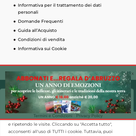
Informativa per il trattamento dei dati
personali
Domande Frequenti
Guida all’Acquisto
Condizioni di vendita
Informativa sui Cookie
© Edizioni Menabò. Iscrizione al registro delle
imprese di Chieti n. 93573 - Capitale sociale
Cookie Policy 🍪
30.600,00 € - P.I. 01525690697 Made by
CLAC!
Utilizziamo i cookie sul nostro sito Web per offrirti
Termini e Condizioni
-
Privacy Policy
l'esperienza più pertinente ricordando le tue preferenze
e ripetendo le visite. Cliccando su "Accetta tutto",
acconsenti all'uso di TUTTI i cookie. Tuttavia, puoi