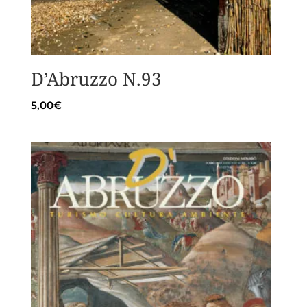
D’Abruzzo N.93
5,00
€