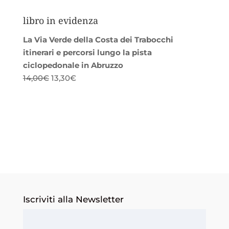
libro in evidenza
La Via Verde della Costa dei Trabocchi
itinerari e percorsi lungo la pista
ciclopedonale in Abruzzo
Il
Il
14,00
€
13,30
€
prezzo
prezzo
originale
attuale
era:
è:
14,00€.
13,30€.
Iscriviti alla Newsletter