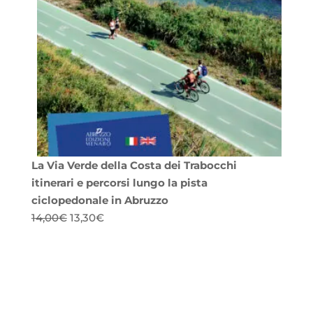
La Via Verde della Costa dei Trabocchi
itinerari e percorsi lungo la pista
ciclopedonale in Abruzzo
Il
Il
14,00
€
13,30
€
prezzo
prezzo
originale
attuale
era:
è:
14,00€.
13,30€.