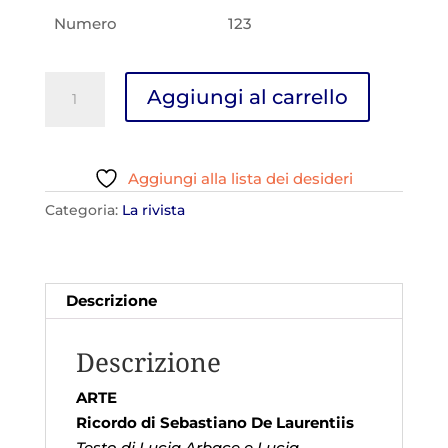
Numero
123
D'Abruzzo
Aggiungi al carrello
N.123
quantità
Aggiungi alla lista dei desideri
Categoria:
La rivista
Descrizione
Descrizione
ARTE
Ricordo di Sebastiano De Laurentiis
Testo di Lucia Arbace e Lucia