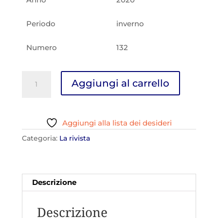
Periodo
inverno
Numero
132
D'Abruzzo
Aggiungi al carrello
n.
132
quantità
Aggiungi alla lista dei desideri
Categoria:
La rivista
Descrizione
Descrizione