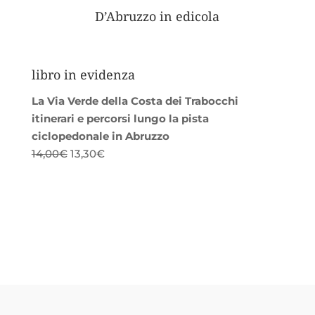
D’Abruzzo in edicola
libro in evidenza
La Via Verde della Costa dei Trabocchi
itinerari e percorsi lungo la pista
ciclopedonale in Abruzzo
Il
Il
14,00
€
13,30
€
prezzo
prezzo
originale
attuale
era:
è:
14,00€.
13,30€.