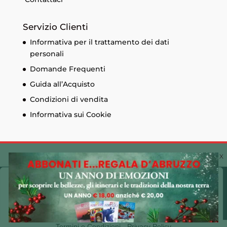
Servizio Clienti
Informativa per il trattamento dei dati
personali
Domande Frequenti
Guida all’Acquisto
Condizioni di vendita
Informativa sui Cookie
© Edizioni Menabò. Iscrizione al registro delle
Cookie Policy 🍪
imprese di Chieti n. 93573 - Capitale sociale
Utilizziamo i cookie sul nostro sito Web per offrirti
30.600,00 € - P.I. 01525690697 Made by
CLAC!
l'esperienza più pertinente ricordando le tue preferenze
e ripetendo le visite. Cliccando su "Accetta tutto",
Termini e Condizioni
-
Privacy Policy