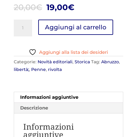
Il
Il
20,00
€
19,00
€
prezzo
prezzo
originale
attuale
In
Aggiungi al carrello
era:
è:
nome
20,00€.
19,00€.
del
popolo.
Aggiungi alla lista dei desideri
Il
primo
Categorie:
Novità editoriali
,
Storica
Tag:
Abruzzo
,
passo
libertà;
,
Penne
,
rivolta
dell'Italia
verso
la
Informazioni aggiuntive
libertà
nella
Descrizione
rivolta
di
Informazioni
Penne
aggiuntive