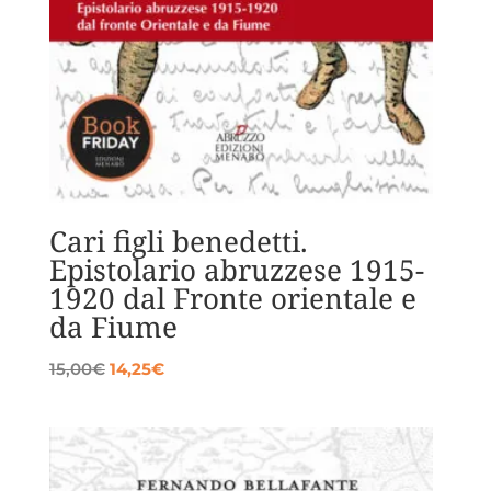
Cari figli benedetti.
Epistolario abruzzese 1915-
1920 dal Fronte orientale e
da Fiume
Il
Il
15,00
€
14,25
€
prezzo
prezzo
originale
attuale
era:
è:
15,00€.
14,25€.