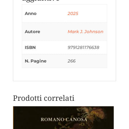
del
1779
Anno
2025
quantità
Autore
Mark J. Johnson
ISBN
9791281176638
N. Pagine
266
Prodotti correlati