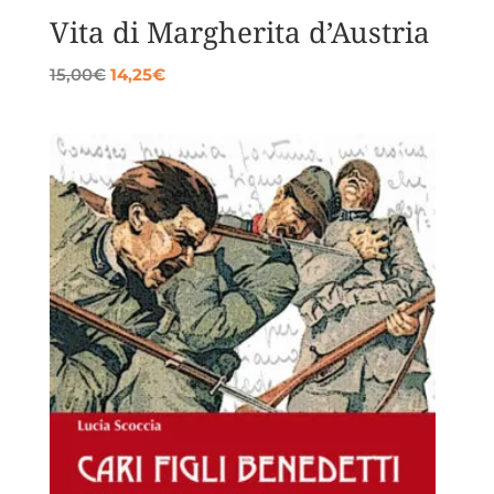
Vita di Margherita d’Austria
Il
Il
15,00
€
14,25
€
prezzo
prezzo
originale
attuale
era:
è:
15,00€.
14,25€.