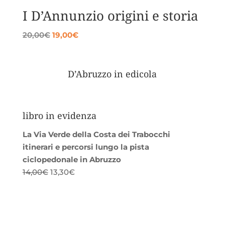
I D’Annunzio origini e storia
Il
Il
20,00
€
19,00
€
prezzo
prezzo
originale
attuale
era:
è:
D’Abruzzo in edicola
20,00€.
19,00€.
libro in evidenza
La Via Verde della Costa dei Trabocchi
itinerari e percorsi lungo la pista
ciclopedonale in Abruzzo
Il
Il
14,00
€
13,30
€
prezzo
prezzo
originale
attuale
era:
è:
14,00€.
13,30€.