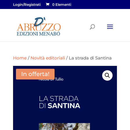
Login/Registrati
0 Elementi
Home
/
Novità editoriali
/ La strada di Santina
In offerta!