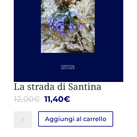
La strada di Santina
Il
Il
12,00
€
11,40
€
prezzo
prezzo
originale
attuale
La
Aggiungi al carrello
era:
è:
strada
12,00€.
11,40€.
di