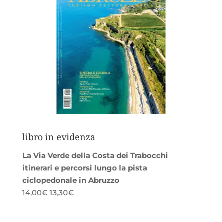
libro in evidenza
La Via Verde della Costa dei Trabocchi
itinerari e percorsi lungo la pista
ciclopedonale in Abruzzo
Il
Il
14,00
€
13,30
€
prezzo
prezzo
originale
attuale