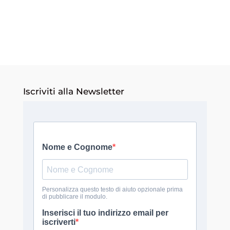
era:
è:
14,00€.
13,30€.
Iscriviti alla Newsletter