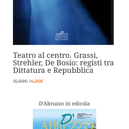
Teatro al centro. Grassi,
Strehler, De Bosio: registi tra
Dittatura e Repubblica
Il
Il
15,00
€
14,25
€
prezzo
prezzo
originale
attuale
era:
è:
D’Abruzzo in edicola
15,00€.
14,25€.