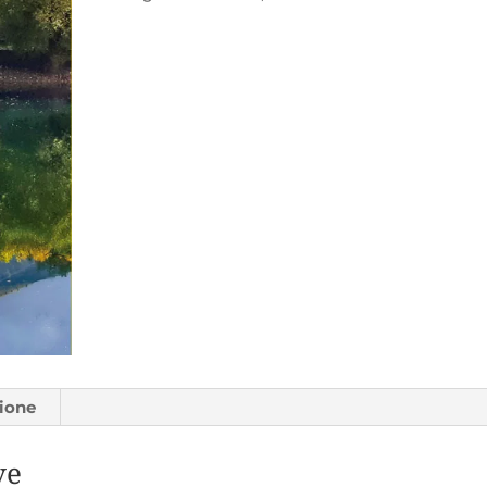
zione
ve