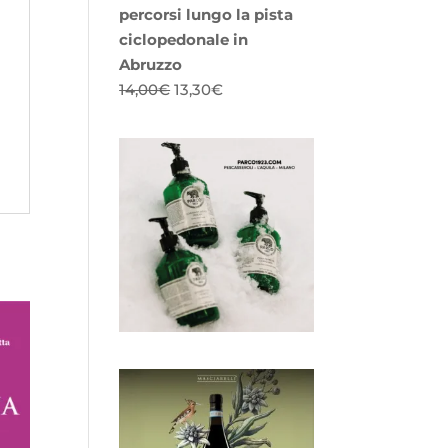
percorsi lungo la pista
ciclopedonale in
Abruzzo
Il
Il
14,00
€
13,30
€
prezzo
prezzo
originale
attuale
era:
è:
14,00€.
13,30€.