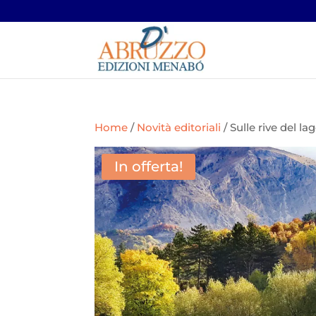
Home
/
Novità editoriali
/ Sulle rive del la
In offerta!