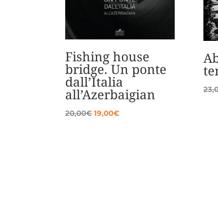
Fishing house
Ab
bridge. Un ponte
t
dall’Italia
23,
all’Azerbaigian
Il
Il
20,00
€
19,00
€
prezzo
prezzo
originale
attuale
era:
è:
20,00€.
19,00€.