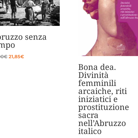
ruzzo senza
empo
Il
Il
00
€
21,85
€
prezzo
prezzo
Bona dea.
originale
attuale
Divinità
era:
è:
femminili
23,00€.
21,85€.
arcaiche, riti
iniziatici e
prostituzione
sacra
nell’Abruzzo
italico