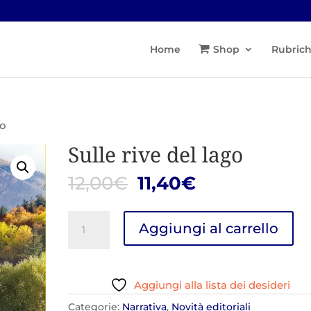
Home
Shop
Rubric
go
Sulle rive del lago
Il
Il
12,00
€
11,40
€
prezzo
prezzo
originale
attuale
Sulle
Aggiungi al carrello
era:
è:
rive
12,00€.
11,40€.
del
lago
Aggiungi alla lista dei desideri
quantità
Categorie:
Narrativa
,
Novità editoriali