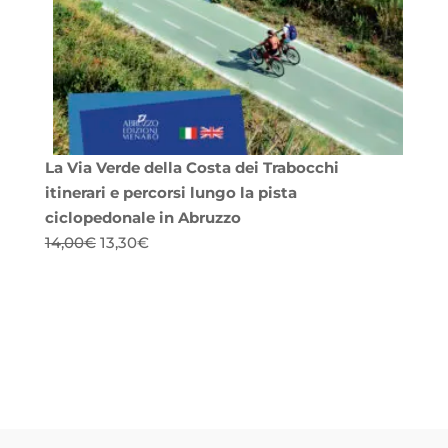
La Via Verde della Costa dei Trabocchi
itinerari e percorsi lungo la pista
ciclopedonale in Abruzzo
Il
Il
14,00
€
13,30
€
prezzo
prezzo
originale
attuale
era:
è:
14,00€.
13,30€.