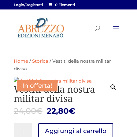
Login/Registrati
0 Elementi
Home
/
Storica
/ Vestiti della nostra militar
divisa
In offerta!
Vestiti della nostra
militar divisa
Il
Il
24,00
€
22,80
€
prezzo
prezzo
originale
attuale
Vestiti
Aggiungi al carrello
era:
è:
della