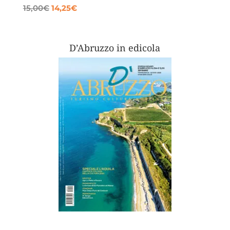
Il
Il
15,00
€
14,25
€
prezzo
prezzo
originale
attuale
era:
è:
D’Abruzzo in edicola
15,00€.
14,25€.