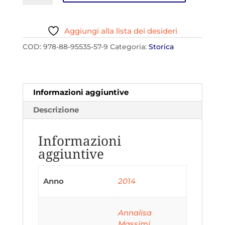
24,00€.
22,80€.
nostra
militar
Aggiungi alla lista dei desideri
divisa
quantità
COD:
978-88-95535-57-9
Categoria:
Storica
Informazioni aggiuntive
Descrizione
Informazioni
aggiuntive
Anno
2014
Annalisa
Massimi