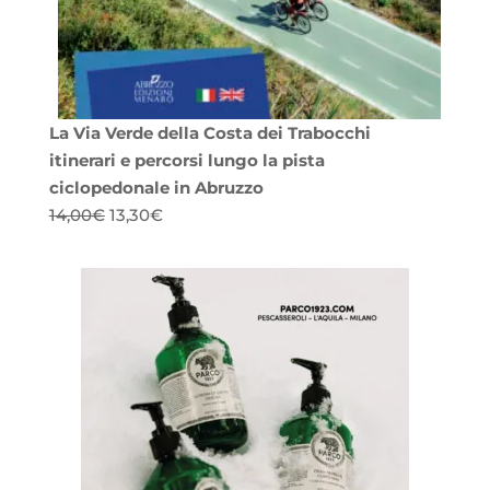
La Via Verde della Costa dei Trabocchi
itinerari e percorsi lungo la pista
ciclopedonale in Abruzzo
Il
Il
14,00
€
13,30
€
prezzo
prezzo
originale
attuale
era:
è:
14,00€.
13,30€.