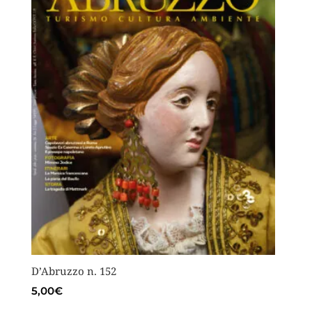
D’Abruzzo n. 152
5,00
€