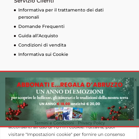
Servizio Clienti
Informativa per il trattamento dei dati
personali
Domande Frequenti
Guida all’Acquisto
Condizioni di vendita
Informativa sui Cookie
Cookie Policy 🍪
© Edizioni Menabò. Iscrizione al registro delle
imprese di Chieti n. 93573 - Capitale sociale
Utilizziamo i cookie sul nostro sito Web per offrirti
30.600,00 € - P.I. 01525690697 Made by
CLAC!
l'esperienza più pertinente ricordando le tue preferenze
e ripetendo le visite. Cliccando su "Accetta tutto",
Termini e Condizioni
-
Privacy Policy
acconsenti all'uso di TUTTI i cookie. Tuttavia, puoi
visitare "Impostazioni cookie" per fornire un consenso