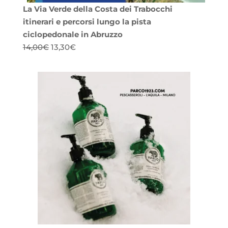
La Via Verde della Costa dei Trabocchi
itinerari e percorsi lungo la pista
ciclopedonale in Abruzzo
Il
Il
14,00
€
13,30
€
prezzo
prezzo
originale
attuale
era:
è:
14,00€.
13,30€.