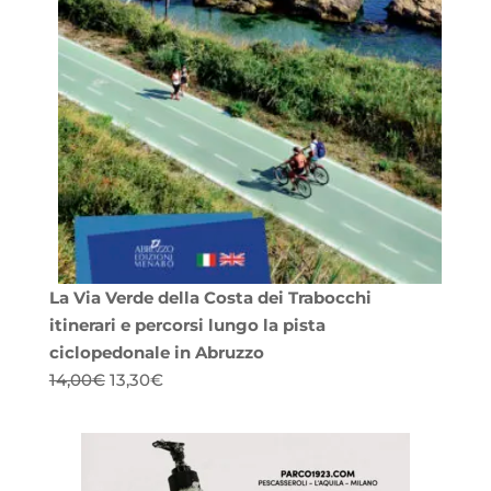
La Via Verde della Costa dei Trabocchi
itinerari e percorsi lungo la pista
ciclopedonale in Abruzzo
Il
Il
14,00
€
13,30
€
prezzo
prezzo
originale
attuale
era:
è:
14,00€.
13,30€.