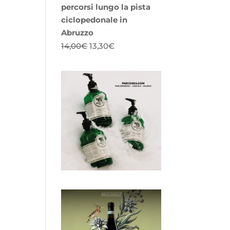
percorsi lungo la pista
ciclopedonale in
Abruzzo
Il
Il
14,00
€
13,30
€
prezzo
prezzo
originale
attuale
era:
è:
14,00€.
13,30€.