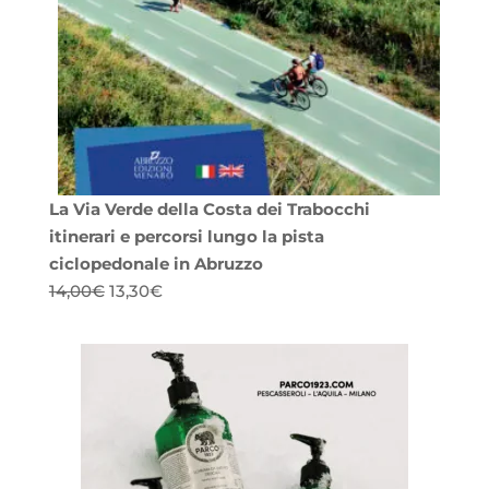
La Via Verde della Costa dei Trabocchi
itinerari e percorsi lungo la pista
ciclopedonale in Abruzzo
Il
Il
14,00
€
13,30
€
prezzo
prezzo
originale
attuale
era:
è:
14,00€.
13,30€.