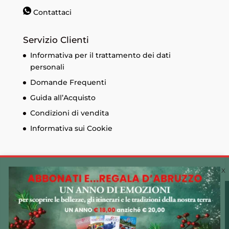
Contattaci
Servizio Clienti
Informativa per il trattamento dei dati
personali
Domande Frequenti
Guida all’Acquisto
Condizioni di vendita
Informativa sui Cookie
Cookie Policy 🍪
Utilizziamo i cookie sul nostro sito Web per offrirti
© Edizioni Menabò. Iscrizione al registro delle
l'esperienza più pertinente ricordando le tue preferenze
imprese di Chieti n. 93573 - Capitale sociale
e ripetendo le visite. Cliccando su "Accetta tutto",
30.600,00 € - P.I. 01525690697 Made by
CLAC!
acconsenti all'uso di TUTTI i cookie. Tuttavia, puoi