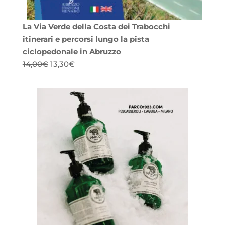
La Via Verde della Costa dei Trabocchi
itinerari e percorsi lungo la pista
ciclopedonale in Abruzzo
Il
Il
14,00
€
13,30
€
prezzo
prezzo
originale
attuale
era:
è:
14,00€.
13,30€.