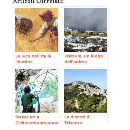
Articoli Correlati:
La luce dell’Italia
Frattura, un luogo
illumina
dell’anima
Copenaghen
Street art a
La diocesi di
Civitacampomarano
Trivento