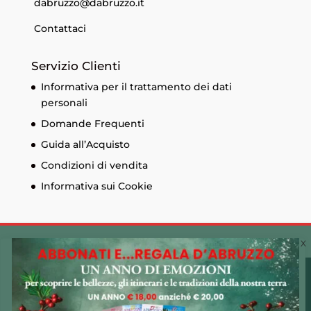
dabruzzo@dabruzzo.it
Contattaci
Servizio Clienti
Informativa per il trattamento dei dati
personali
Domande Frequenti
Guida all’Acquisto
Condizioni di vendita
Informativa sui Cookie
Cookie Policy 🍪
© Edizioni Menabò. Iscrizione al registro delle
Utilizziamo i cookie sul nostro sito Web per offrirti
imprese di Chieti n. 93573 - Capitale sociale
l'esperienza più pertinente ricordando le tue preferenze