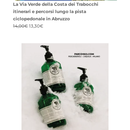
La Via Verde della Costa dei Trabocchi
itinerari e percorsi lungo la pista
ciclopedonale in Abruzzo
Il
Il
14,00
€
13,30
€
prezzo
prezzo
originale
attuale
era:
è:
14,00€.
13,30€.