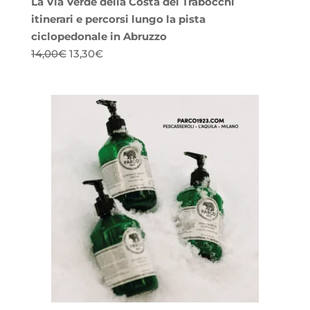
La Via Verde della Costa dei Trabocchi
itinerari e percorsi lungo la pista
ciclopedonale in Abruzzo
Il
Il
14,00
€
13,30
€
prezzo
prezzo
originale
attuale
era:
è:
14,00€.
13,30€.