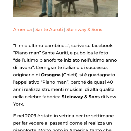
America
|
Sante Auruti
|
Steinway & Sons
“Il mio ultimo bambino…”, scrive su facebook
“Piano man” Sante Auriti, e pubblica le foto
“dell’ultimo pianoforte iniziato nell’ultimo anno
di lavoro”. L’emigrante italiano di successo,
originario di
Orsogna
(Chieti), si è guadagnato
l’appellativo “Piano man”, perché da quasi 40
anni realizza strumenti musicali di alta qualità
nella celebre fabbrica
Steinway & Sons
di New
York.
E nel 2009 è stato in vetrina per tre settimane
per far vedere ai passanti come si realizza un
pianoforte. Molto noto in America, tanto che