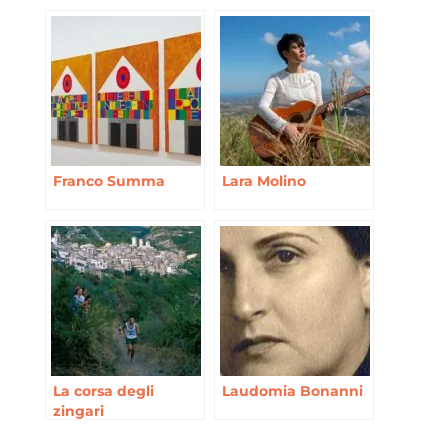
Franco Summa
Lara Molino
La corsa degli
Laudomia Bonanni
zingari