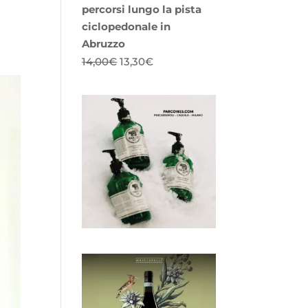
percorsi lungo la pista
ciclopedonale in
Abruzzo
Il
Il
14,00
€
13,30
€
prezzo
prezzo
originale
attuale
era:
è:
14,00€.
13,30€.