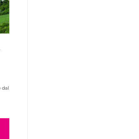
l
 dal