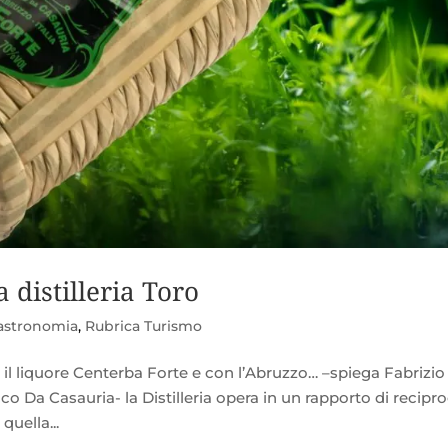
 distilleria Toro
astronomia
,
Rubrica Turismo
n il liquore Centerba Forte e con l’Abruzzo… –spiega Fabrizio
Tocco Da Casauria- la Distilleria opera in un rapporto di recipro
quella...