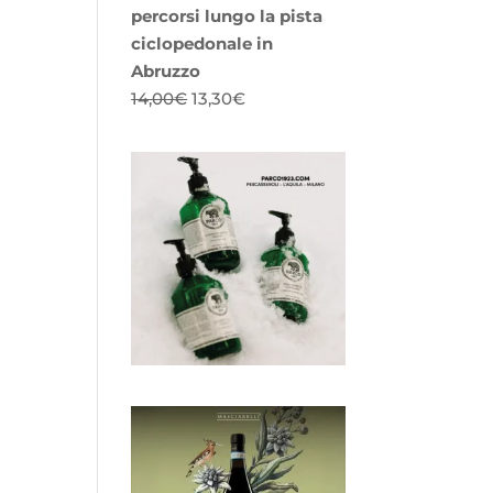
percorsi lungo la pista
ciclopedonale in
Abruzzo
Il
Il
14,00
€
13,30
€
prezzo
prezzo
originale
attuale
era:
è:
14,00€.
13,30€.