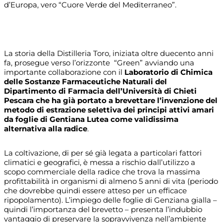
d’Europa, vero “Cuore Verde del Mediterraneo”.
La storia della Distilleria Toro, iniziata oltre duecento anni
fa, prosegue verso l’orizzonte “Green” avviando una
importante collaborazione con il
Laboratorio di Chimica
delle Sostanze Farmaceutiche Naturali
del
Dipartimento di Farmacia dell’Università di Chieti
Pescara
che ha già portato a brevettare l’invenzione del
metodo di estrazione selettiva dei principi attivi amari
da foglie di Gentiana Lutea come validissima
alternativa alla radice
.
La coltivazione, di per sé già legata a particolari fattori
climatici e geografici, è messa a rischio dall’utilizzo a
scopo commerciale della radice che trova la massima
profittabilità in organismi di almeno 5 anni di vita (periodo
che dovrebbe quindi essere atteso per un efficace
ripopolamento). L’impiego delle foglie di Genziana gialla –
quindi l’importanza del brevetto – presenta l’indubbio
vantaggio di preservare la sopravvivenza nell’ambiente