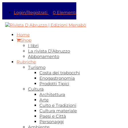
Login/Registrati
0 Elementi
Home
Shop
I libri
La rivista D’Abruzzo
Abbonamento
Rubriche
Turismo
Costa dei trabocchi
Enogastronomia
Prodotti Tipici
Cultura
Architettura
Arte
Culto e Tradizioni
Cultura materiale
Paesi e Città
Personaggi
Ambiente