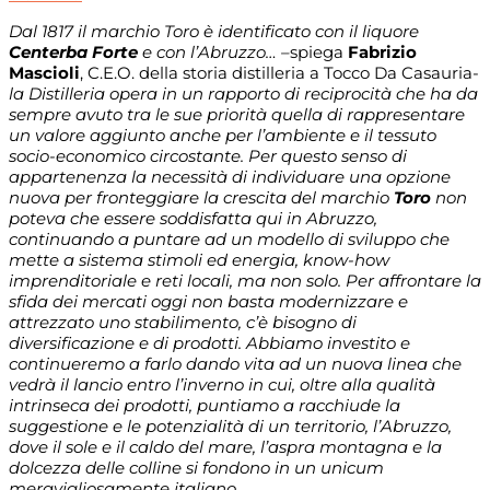
Dal 1817 il marchio Toro è identificato con il liquore
Centerba Forte
e con l’Abruzzo… –
spiega
Fabrizio
Mascioli
, C.E.O. della storia distilleria a Tocco Da Casauria-
la Distilleria opera in un rapporto di reciprocità
che ha da
sempre avuto tra le sue priorità quella di rappresentare
un valore aggiunto anche per l’ambiente e il tessuto
socio-economico circostante. Per questo senso di
appartenenza la necessità di individuare una opzione
nuova per fronteggiare la crescita del marchio
Toro
non
poteva che essere soddisfatta qui in Abruzzo,
continuando a puntare ad un modello di sviluppo che
mette a sistema stimoli ed energia, know-how
imprenditoriale e reti locali, ma non solo. Per affrontare la
sfida dei mercati oggi non basta modernizzare e
attrezzato uno stabilimento, c’è bisogno di
diversificazione e di prodotti. Abbiamo investito e
continueremo a farlo dando vita ad un nuova linea che
vedrà il lancio entro l’inverno in cui, oltre alla qualità
intrinseca dei prodotti, puntiamo a racchiude la
suggestione e le potenzialità di un territorio, l’Abruzzo,
dove il sole e il caldo del mare, l’aspra montagna e la
dolcezza delle colline si fondono in un unicum
meravigliosamente italiano.