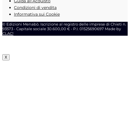
Guida all’Acquisto
Condizioni di vendita
Informativa sui Cookie
© Edizioni Menabò. Iscrizione al registro delle imprese di Chieti n.
93573 - Capitale sociale 30.600,00 € - P.I. 01525690697 Made by
CLAC!
X