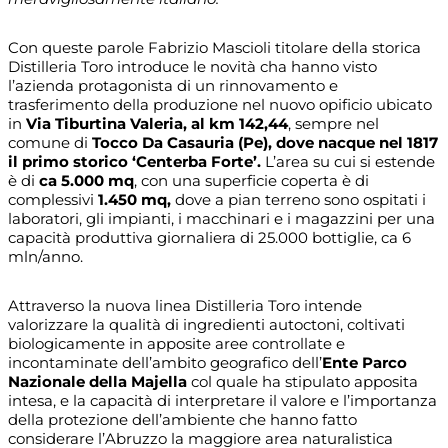
Con queste parole Fabrizio Mascioli titolare della storica
Distilleria Toro introduce le novità cha hanno visto
l’azienda protagonista di un rinnovamento e
trasferimento della produzione nel nuovo opificio ubicato
in
Via Tiburtina Valeria, al km 142,44
, sempre nel
comune di
Tocco Da Casauria (Pe), dove nacque nel 1817
il primo storico ‘Centerba Forte’.
L’area su cui si estende
è di
ca 5.000 mq
, con una superficie coperta è di
complessivi
1.450 mq,
dove a pian terreno sono ospitati i
laboratori, gli impianti, i macchinari e i magazzini per una
capacità produttiva giornaliera di 25.000 bottiglie, ca 6
mln/anno.
Attraverso la nuova linea Distilleria Toro intende
valorizzare la qualità di ingredienti autoctoni, coltivati
biologicamente in apposite aree controllate e
incontaminate dell’ambito geografico dell’
Ente Parco
Nazionale della Majella
col quale ha stipulato apposita
intesa, e la capacità di interpretare il valore e l’importanza
della protezione dell’ambiente che hanno fatto
considerare l’Abruzzo la maggiore area naturalistica