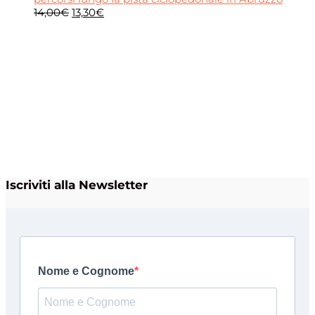
Il
Il
14,00
€
13,30
€
prezzo
prezzo
originale
attuale
era:
è:
14,00€.
13,30€.
Iscriviti alla Newsletter