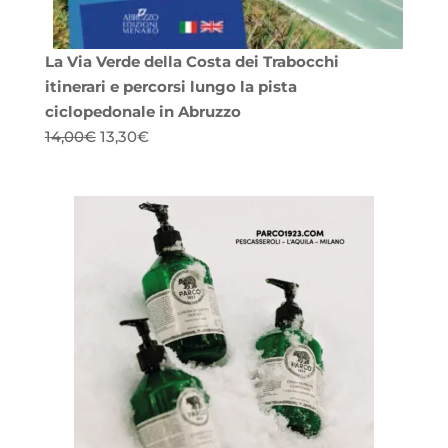
La Via Verde della Costa dei Trabocchi
itinerari e percorsi lungo la pista
ciclopedonale in Abruzzo
Il
Il
14,00
€
13,30
€
prezzo
prezzo
originale
attuale
era:
è:
14,00€.
13,30€.